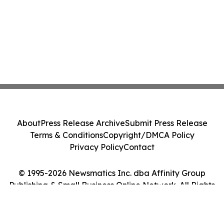
About
Press Release Archive
Submit Press Release
Terms & Conditions
Copyright/DMCA Policy
Privacy Policy
Contact
© 1995-2026 Newsmatics Inc. dba Affinity Group
Publishing & Small Business Online Network. All Rights
Reserved.
Cookie Settings / Your Privacy Choices