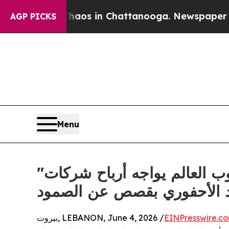
llapse
Chaos in Chattanooga. Newspaper Owner C
AGP PICKS
Menu
"تحت الشمس" لغرينبيس الشرق الأوسط وشمال أفريقيا: جنوب العالم يواجه أرباح شركات
د الأحفوري بقصص عن الصمود
EINPresswire.c
بيروت, LEBANON, June 4, 2026 /