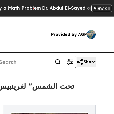
ath Problem
Dr. Abdul El-Sayed on Historic Michig
View all
Provided by AGP
Share