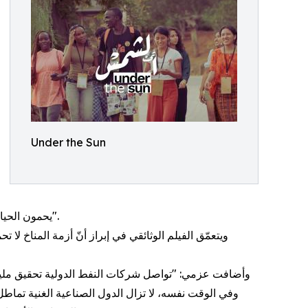
Under the Sun
يحمون الحياة من خلال المعارف التي راكمتها الشعوب الأصلية والتضامن والعمل الجماعي في الأماكن التي فشلت فيها الشركات والسياسيون".
ويتعمّق الفيلم الوثائقي في إبراز أنّ أزمة المناخ ل
وأضافت عزمي: "تواصل شركات النفط الدولية تحقيق مليارات 
وفي الوقت نفسه، لا تزال الدول الصناعية الغنية تماطل 