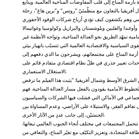
بأزمة المناخ إلى قلب المفاوضات المناخية العالمية. ويتابع
 أفريقيا بالتعاون مع منظّمتَيْ "روتس" و"برين هاغ"، رحلة
المي وهم يكشفون كيف تؤدي أرباح شركات الوقود الأحفوري
وغندا والفلبين وبلوشستان والبرازيل وكولومبيا وغواتيمالا
مية تمهّد الطريق نحو العدالة المناخية، وتواجه الأنظمة غير
ها أزمة المناخ على مجتمعاتهم، ويشرحون ما الذي دفعهم إلى
ال صيف عام 2023، أي الحاجة إلى إحداث تغيير جذري في ظلّ نظام اقتصادي متقادم قائم على
الاستغلال الاستعماري.
لشرق الأوسط وشمال أفريقيا: "يثبت هذا الفيلم ما ترفض
خطوط الأمامية يقودون بالفعل مسار العدالة المناخية. فهم
ى تفاقم الفقر، والاستيلاء على الأراضي، وعدم المساواة بين
الجنسَيْن، إلى جانب عددٍ من الآثار الأخرى.
تتحمل المجتمعات في مختلف أنحاء الجنوب العالمي تبعاتها.
ة المتجدّدة، وتعزيز التكيّف مع تغيّر المناخ، والتعافي من