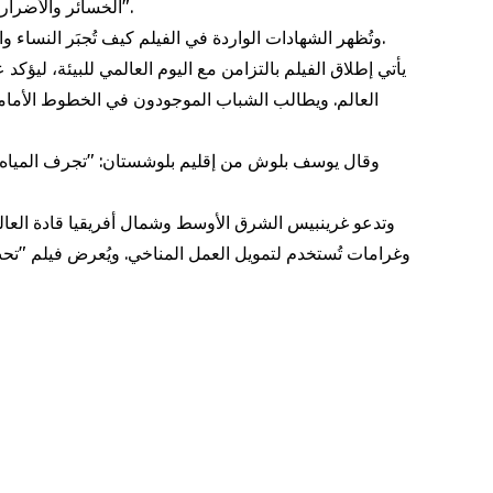
الخسائر والأضرار الناجمة عن تغيّر المناخ. لقد حان الوقت لإلزام الدول المسؤولة تاريخيًا عن التلوّث بتوفير تمويل مناخي فعّال وسداد ديونها المناخية".
وتُظهر الشهادات الواردة في الفيلم كيف تُجبَر النساء والفتيات على ترك الدراسة أو الزواج المبكر، فيما تشهد الشعوب الأصلية الاستيلاء على أراضيها وتسميم تربتها وتعريض حياتها للخطر.
يأتي إطلاق الفيلم بالتزامن مع اليوم العالمي للبيئة، ليؤكد
العالم. ويطالب الشباب الموجودون في الخطوط الأمامية
وقال يوسف بلوش من إقليم بلوشستان: "تجرف المياه منا
وتدعو غرينبيس الشرق الأوسط وشمال أفريقيا قادة العا
وغرامات تُستخدم لتمويل العمل المناخي. ويُعرض فيلم "تحت ا