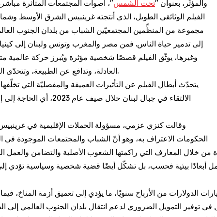
والمؤثّر، بعنوان "
تحت الشمس
"، أصوات المجتمعات المتأثرة مباشرة 
الفيلم الوثائقي الطويل، الذي أنتجته غرينبيس الشرق الأوسط وشمال
مجموعة من المنظِّمين المجتمعيّين الشباب من بلدان الجنوب الع
إلى تدمير حياة الناس. فمن مصر والمغرب وتونس ولبنان إلى كينيا وأ
وغيرها، يوثّق الفيلم قصصًا شخصية مؤثرة ويُبرز حركة عالمية متنا
العادلة، وتدافع عن الطبيعة، وتتحدّى القوى السياسية والاقتصادية العالمية التي تتسبّب بانهيار بيئي.
يتحدّث أبطال الفيلم عن التأثيرات العميقة والمفصليّة التي تخلّف
الالتقاء في جبال لبنان خل
وقالت كنزي عزمي، مسؤولة الحملات الإقليمية في غرينبيس ا
الحكومات الاعتراف به، وهو أنّ الشباب والمجتمعات الموجودة في ال
ا تحمل أبعادًا بيئية فحسب، بل تشكّل أيضًا قضية شخصية وسياسية تؤدي إل
الدولارات من الأرباح سنويًا، ما يؤدي إلى تعميق أزمة المناخ، فيما 
في توفير التمويل الضروري لدعم انتقال بلدان الجنوب العالمي إلى الطاق